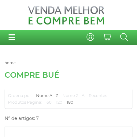
home
COMPRE BUÉ
Ordena por:
Nome A - Z
Nome Z - A
Recentes
Produtos Página:
60
120
180
Nº de artigos: 7